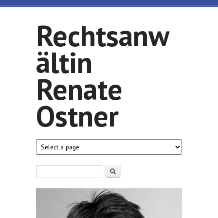
Direkt zum Inhalt
Rechtsanw
ältin
Renate
Ostner
Suchformular
Suche