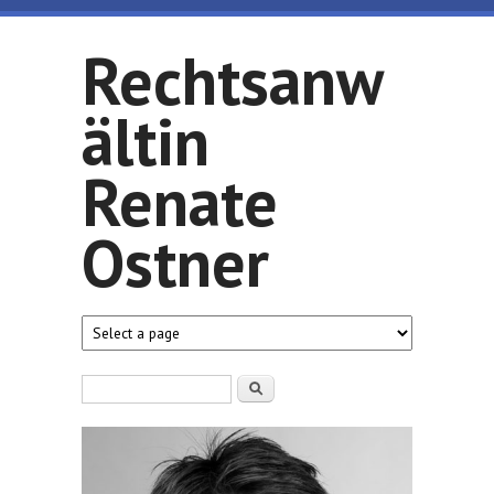
Direkt zum Inhalt
Rechtsanw
ältin
Renate
Ostner
Suchformular
Suche